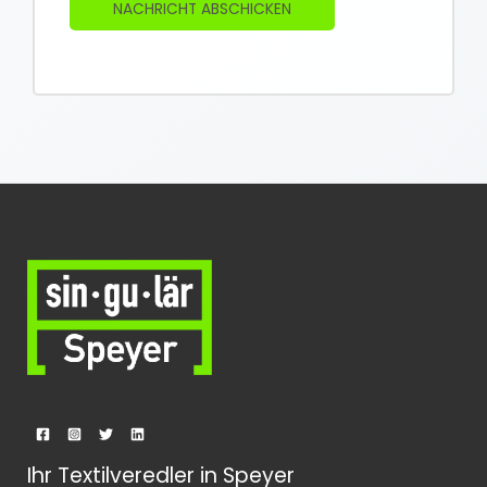
NACHRICHT ABSCHICKEN
c
h
t
*
Ihr Textilveredler in Speyer